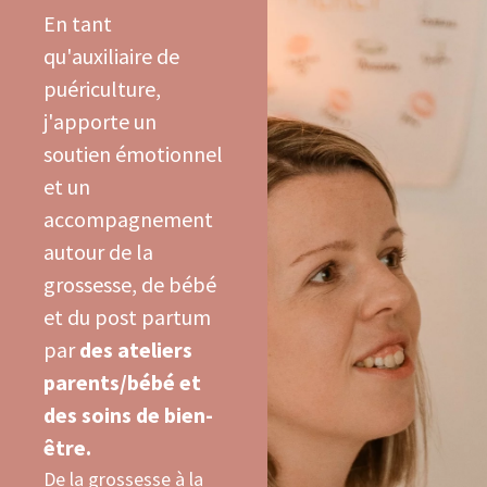
En tant
qu'auxiliaire de
puériculture,
j'apporte un
soutien émotionnel
et un
accompagnement
autour de la
grossesse, de bébé
et du post partum
par
des ateliers
parents/bébé et
des soins de bien-
être.
De la grossesse à la