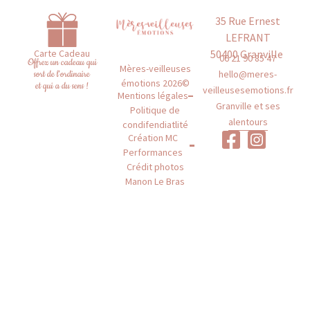
35 Rue Ernest
LEFRANT
50400 Granville
Carte Cadeau
06 21 90 85 47
Offrez un cadeau qui
Mères-veilleuses
hello@meres-
sort de l'ordinaire
émotions 2026©
et qui a du sens !
veilleusesemotions.fr
Mentions légales
Granville et ses
Politique de
alentours
condifendiatlité
Création MC
Performances
Crédit photos
Manon Le Bras