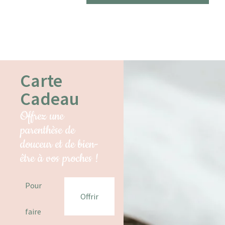
Carte
Cadeau
Offrez une
parenthèse de
douceur et de bien-
être à vos proches !
Pour
Offrir
faire