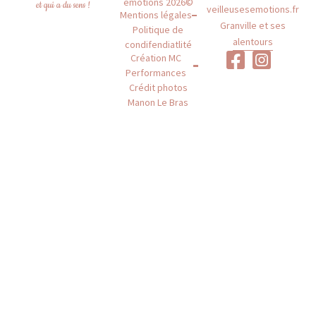
émotions 2026©
et qui a du sens !
veilleusesemotions.fr
Mentions légales
Granville et ses
Politique de
alentours
condifendiatlité
Création MC
Performances
Crédit photos
Manon Le Bras