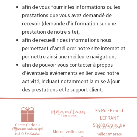
afin de vous fournir les informations ou les
prestations que vous avez demandé de
recevoir (demande d’information sur une
prestation de notre site),
afin de recueillir des informations nous
permettant d’améliorer notre site internet et
permettre ainsi une meilleure navigation,
afin de pouvoir vous contacter à propos
d’éventuels évènements en lien avec notre
activité, incluant notamment la mise à jour
des prestations et le support client.
35 Rue Ernest
LEFRANT
50400 Granville
Carte Cadeau
06 21 90 85 47
Offrez un cadeau qui
Mères-veilleuses
hello@meres-
sort de l'ordinaire