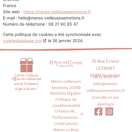
France
Site web :
https://meres-veilleusesemotions.fr
E-mail :
hello@
meres-veilleusesemotions.fr
Numéro de téléphone : 06 21 90 85 47
Cette politique de cookies a été synchronisée avec
cookiedatabase.org
le 26 janvier 2024.
35 Rue Ernest
LEFRANT
50400 Granville
Carte Cadeau
06 21 90 85 47
Offrez un cadeau qui
Mères-veilleuses
hello@meres-
sort de l'ordinaire
émotions 2026©
et qui a du sens !
veilleusesemotions.fr
Mentions légales
Granville et ses
Politique de
alentours
condifendiatlité
Création MC
Performances
Crédit photos
Manon Le Bras