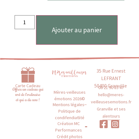
Ajouter au panier
35 Rue Ernest
LEFRANT
50400 Granville
Carte Cadeau
06 21 90 85 47
Offrez un cadeau qui
Mères-veilleuses
hello@meres-
sort de l'ordinaire
émotions 2026©
et qui a du sens !
veilleusesemotions.fr
Mentions légales
Granville et ses
Politique de
alentours
condifendiatlité
Création MC
Performances
Crédit photos